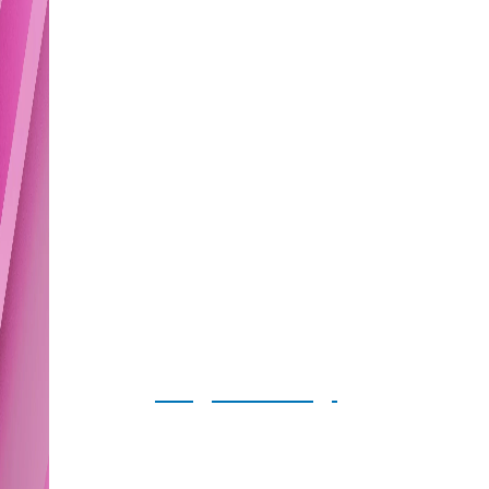
FGS
Engineering
s.r.l
Projects - Construction Management - Consulting
Società di Ingegneria